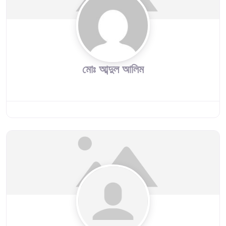
মোঃ আব্দুল আলিম