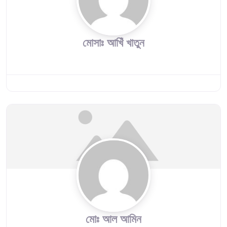
মোসাঃ আখিঁ খাতুন
মোঃ আল আমিন