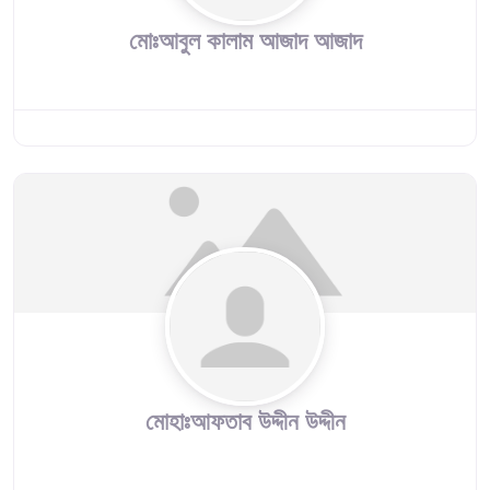
মোঃআবুল কালাম আজাদ আজাদ
মোহাঃআফতাব উদ্দীন উদ্দীন