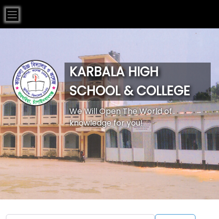
KARBALA HIGH
SCHOOL & COLLEGE
We Will Open The World of
knowledge for you!